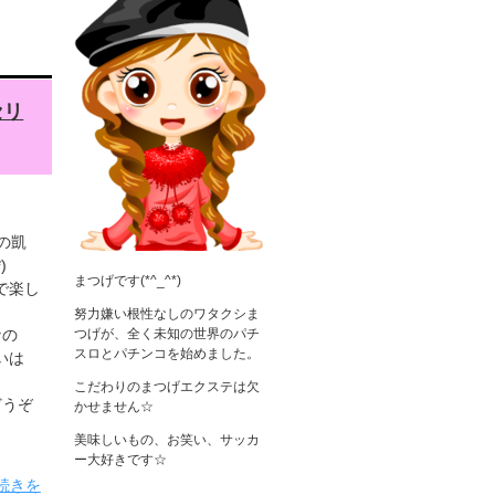
セリ
の凱
)
まつげです(*^_^*)
で楽し
努力嫌い根性なしのワタクシま
つげが、全く未知の世界のパチ
なの
スロとパチンコを始めました。
いは
こだわりのまつげエクステは欠
どうぞ
かせません☆
美味しいもの、お笑い、サッカ
ー大好きです☆
続きを