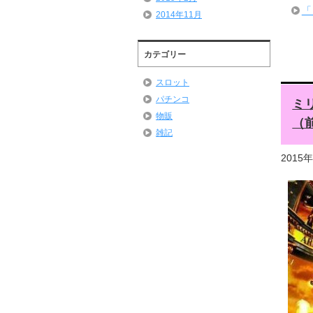
「
2014年11月
カテゴリー
スロット
パチンコ
ミ
物販
（
雑記
2015