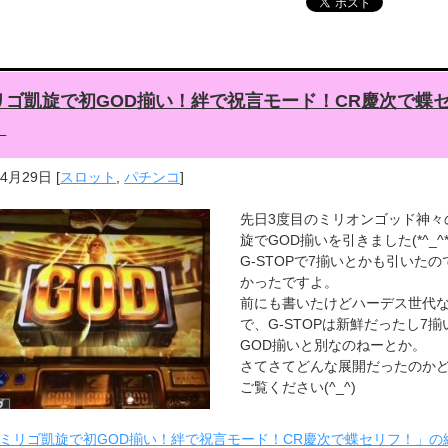
リゴ凱旋で初GOD揃い！絆で祝言モード！CR慶次で蝶
！
年4月29日
[
スロット
,
パチンコ
]
先日3度目のミリオンゴッド神々
旋でGOD揃いを引きました(*^_^*
G-STOPで7揃いとかも引いたの
かったですよ。
前にも書いたけどハーデス世代
で、G-STOPは新鮮だったし7揃
GOD揃いと別なのねーとか。
さてさてどんな展開だったのか
ご覧ください(^_^)
ミリゴ凱旋で初GOD揃い！絆で祝言モード！CR慶次で蝶セリフ！」の