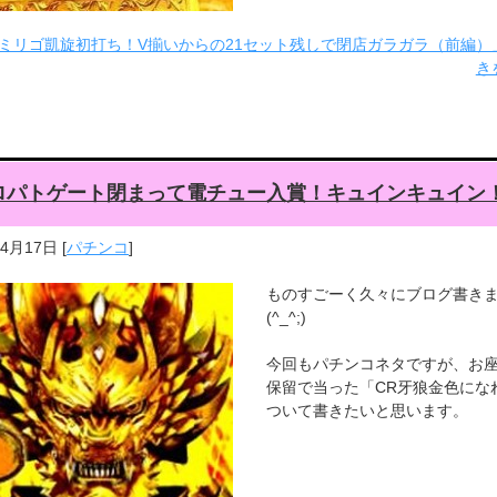
ミリゴ凱旋初打ち！V揃いからの21セット残しで閉店ガラガラ（前編）
き
ロパトゲート閉まって電チュー入賞！キュインキュイン
年4月17日
[
パチンコ
]
ものすごーく久々にブログ書き
(^_^;)
今回もパチンコネタですが、お座
保留で当った「CR牙狼金色にな
ついて書きたいと思います。