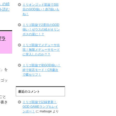
」の続
ミリオンゴッド凱旋で3回
を読む
目のGOD揃い！赤7揃いも
ね！
ミリゴ凱旋で2度目のGOD
揃い！ゼウスの杖がオリン
ポスの崖に！？
ガラ
ミリゴ凱旋でメデューサ出
現！無限メデューサモード
に突入したのか？？
ミリゴ凱旋で初GOD揃い！
旋」を
絆で祝言モード！CR慶次
で蝶セリフ！
ンゴッ
最近のコメント
ごと
か書き
ミリゴ凱旋で記録更新！
GOD GAMEランプもレイ
ンボー！
に
matsuge
より