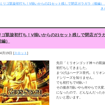
ミリゴ凱旋初打ち！V揃いからの21セット残しで閉店ガラガラ（後編）
き
リゴ凱旋初打ち！V揃いからの21セット残しで閉店ガラ
前編）
年4月19日
[
スロット
]
先日「ミリオンゴッド神々の凱
初打ちしてきました。
まつげはハーデス世代。ミリオ
ドシリーズを知りません。
でも初打ちでV揃い！
その後赤7揃いやら何やらで大変
になったので、どんなんだった
たいと思います。