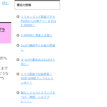
読む
最近の投稿
ミリオンゴッド凱旋でデカ
Pushからの神アツ！まずは
X JAPAN！
ガラ
X JAPANと博多と広島と
おばけ継続中とお盆の恩返
し
初打ち
まつげの夏休みはおばけと
共に…
こまで
どうな
ミリゴ凱旋で記録更新！
*)
GOD GAMEランプもレイ
ンボー！
敵なしジョコとスランプま
つげ「神様、シルブプ
レ！！」