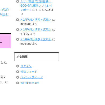
ミリゴ凱旋で記録更新！
GOD GAMEランプもレイ
」の続
ンボー！
に
しんちろ15
よ
り
を読む
X JAPANと博多と広島と
に
matsuge
より
X JAPANと博多と広島と
に
すてあ
より
X JAPANと博多と広島と
に
！
matsuge
より
メタ情報
ました
ログイン
投稿フィード
り7
コメントフィード
れ」に
WordPress.org