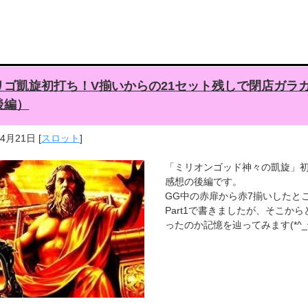
リゴ凱旋初打ち！V揃いからの21セット残しで閉店ガラ
後編）
年4月21日
[
スロット
]
「ミリオンゴッド神々の凱旋」
感想の後編です。
GG中の赤扉から赤7揃いしたと
Part1で書きましたが、そこから
ったのか記憶を辿ってみます(*^_^